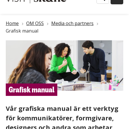
Länkstig
Home
OM OSS
Media och partners
Grafisk manual
Grafisk manual
Vår grafiska manual är ett verktyg
för kommunikatörer, formgivare,
designers och andra som arbetar