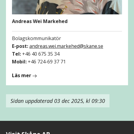
Andreas Wei Markehed
Bolagskommunikatör
E-post:
andreas.wei.markehed@skane.se
Tel:
+46 40 675 35 34
Mobil:
+46 724-69 37 71
om
Läs mer
Andreas
Wei
Markehed
Sidan uppdaterad 03 dec 2025, kl 09:30
Visit Skåne AB