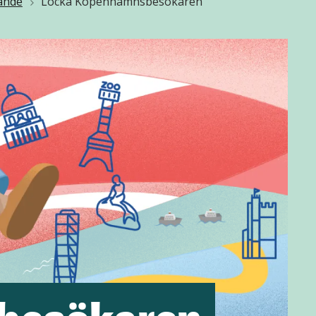
dande
Locka Köpenhamnsbesökaren