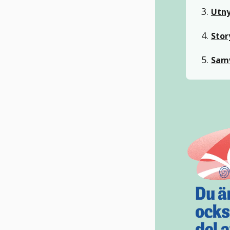
3.
Utny
4.
Stor
5.
Sam