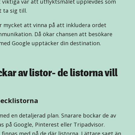
t viktiga var att utflyktsmålet upplevdes som
a sig till.
 mycket att vinna på att inkludera ordet
munikation. Då ökar chansen att besökare
 med Google upptäcker din destination.
ar av listor- de listorna vill
hecklistorna
ed en detaljerad plan. Snarare bockar de av
s på Google, Pinterest eller Tripadvisor.
tt finnas med på de där listorna. Lättare sagt än