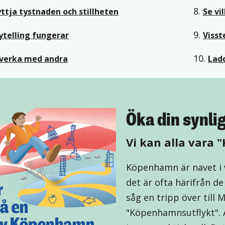
8.
ttja tystnaden och stillheten
Se vi
9.
ytelling fungerar
Visst
10.
verka med andra
Lad
Öka din synl
Vi kan alla vara
Köpenhamn är navet i v
det är ofta härifrån d
såg en tripp över till 
"Köpenhamnsutflykt".