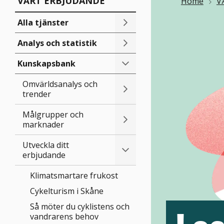
VÅRT ERBJUDANDE
Länkstig
Home
V
Alla tjänster
Analys och statistik
Kunskapsbank
Omvärldsanalys och
trender
Målgrupper och
marknader
Utveckla ditt
erbjudande
Klimatsmartare frukost
Cykelturism i Skåne
Så möter du cyklistens och
vandrarens behov