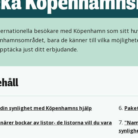
cka Köpenhamns
ernationella besökare med Köpenhamn som sitt huvu
nhamnsområdet, bara de känner till vilka möjligheter
pptäcka just ditt erbjudande.
ehåll
6.
din synlighet med Köpenhamns hjälp
Paket
7.
närer bockar av listor- de listorna vill du vara
"Nami
synligh