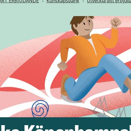
ÅRT ERBJUDANDE
Kunskapsbank
Utveckla ditt erbju