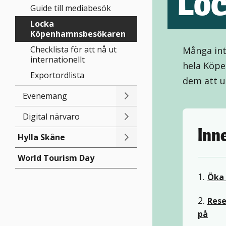
Lo
Guide till mediabesök
Locka
Köpenhamnsbesökaren
Checklista för att nå ut
Många int
internationellt
hela Köpe
Exportordlista
dem att u
Evenemang
Digital närvaro
Inn
Hylla Skåne
World Tourism Day
1.
Öka 
2.
Rese
på