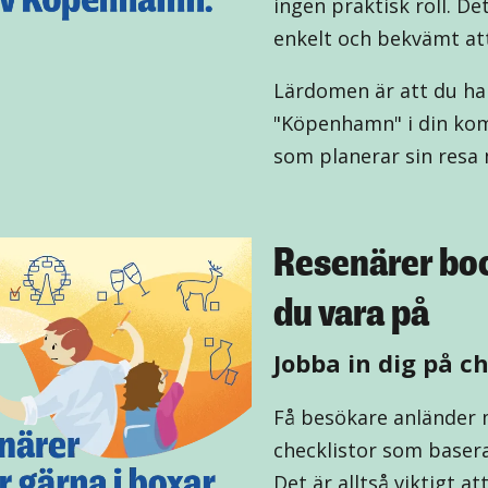
ingen praktisk roll. De
enkelt och bekvämt att t
Lärdomen är att du har
"Köpenhamn" i din kom
som planerar sin resa
Resenärer bock
du vara på
Jobba in dig på c
Få besökare anländer m
checklistor som basera
Det är alltså viktigt a