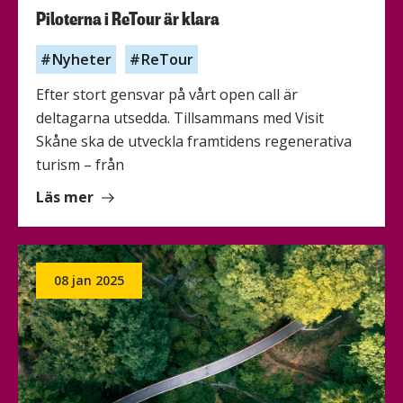
Piloterna i ReTour är klara
Nyheter
ReTour
Efter stort gensvar på vårt open call är
deltagarna utsedda. Tillsammans med Visit
Skåne ska de utveckla framtidens regenerativa
turism – från
om
Läs mer
Piloterna
i
ReTour
08 jan 2025
är
klara