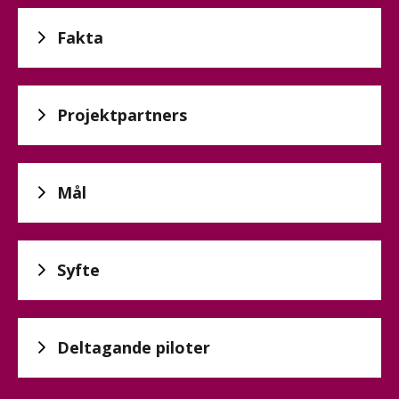
Fakta
Projektpartners
Mål
Syfte
Deltagande piloter