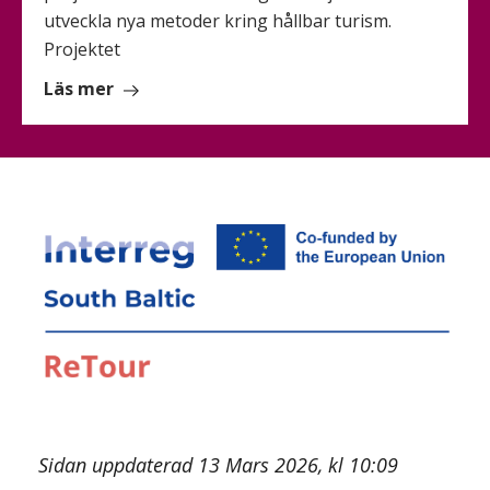
utveckla nya metoder kring hållbar turism.
Projektet
om
Läs mer
Visit
Skåne
tar
ledarroll
i
internationellt
initiativ
för
framtidens
turism
Sidan uppdaterad 13 Mars 2026, kl 10:09