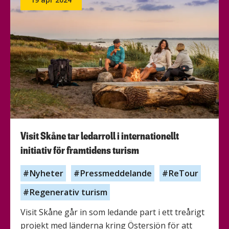
du
att
platsen
du
verkar
på
ska
blomstra?
Visit Skåne tar ledarroll i internationellt
initiativ för framtidens turism
Nyheter
Pressmeddelande
ReTour
Regenerativ turism
Visit Skåne går in som ledande part i ett treårigt
projekt med länderna kring Östersjön för att