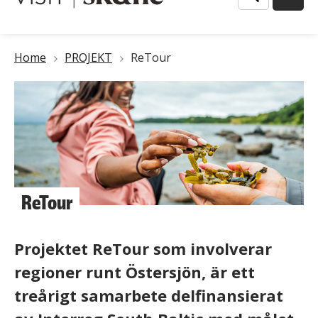
Länkstig
Home
PROJEKT
ReTour
ReTour
Projektet ReTour som involverar
regioner runt Östersjön, är ett
treårigt samarbete delfinansierat