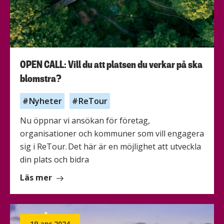
OPEN CALL: Vill du att platsen du verkar på ska
blomstra?
Nyheter
ReTour
Nu öppnar vi ansökan för företag,
organisationer och kommuner som vill engagera
sig i ReTour. Det här är en möjlighet att utveckla
din plats och bidra
om
Läs mer
OPEN
CALL:
Vill
19 apr 2024