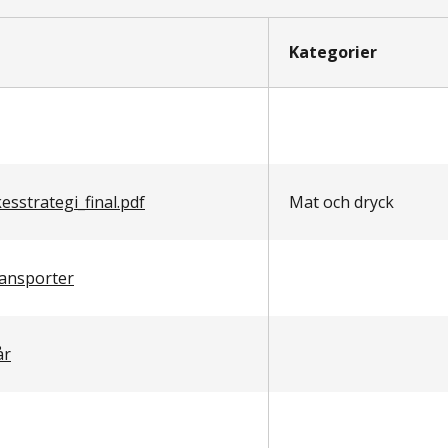
Kategorier
sstrategi_final.pdf
Mat och dryck
ransporter
år