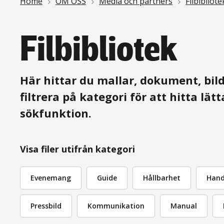
Länkstig
Home
OM OSS
Media och partners
Filbibliote
Filbibliotek
Här hittar du mallar, dokument, bild
filtrera på kategori för att hitta lä
sökfunktion.
Visa filer utifrån kategori
Evenemang
Guide
Hållbarhet
Han
Pressbild
Kommunikation
Manual