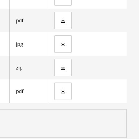
Volontärer_vid_evenemang.p
pdf
Carla Aguirre Mouritzen_2400x1800px.jpg
jpg
VisitSkåne_Logotyp.zip
zip
Best practice kompetensförsörjning i mötesbranschen_ tillgänglighetsanpassad.pdf
pdf