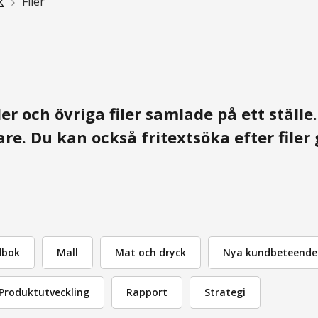
k
Filer
er och övriga filer samlade på ett ställe
ttare. Du kan också fritextsöka efter file
dbok
Mall
Mat och dryck
Nya kundbeteende
Produktutveckling
Rapport
Strategi