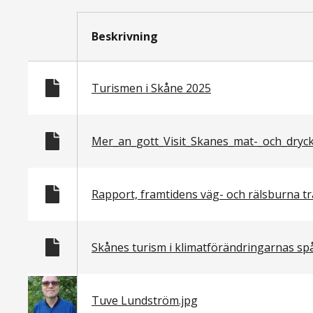
Listade
filer
Beskrivning
Filer
Turismen i Skåne 2025
Mer_an_gott_Visit_Skanes_mat-_och_drycke
Rapport, framtidens väg- och rälsburna t
Skånes turism i klimatförändringarnas sp
Tuve Lundström.jpg