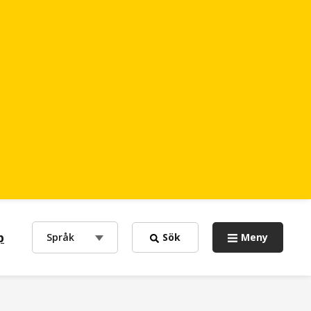
p
choose
Språk
Sök
Meny