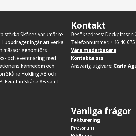
Kontakt
ska stärka Skånes varumärke
Besöksadress: Dockplatsen
 I uppdraget ingår att verka
Telefonnummer: +46 40 675 
ch mässor genomförs i
Våra medarbetare
öks- och eventnäring med
Kontakta oss
inationens kännedom och
Ansvarig utgivare:
Carla Ag
gion Skåne Holding AB och
B, Event in Skåne AB samt
Vanliga frågor
Fakturering
Pressrum
Bildbank