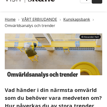
Länkstig
Home
VÅRT ERBJUDANDE
Kunskapsbank
Omvärldsanalys och trender
© Alexander Hall
Omvärldsanalys och trender
Vad händer i din närmsta omvärld
som du behöver vara medveten om?
Hur påverkas du av stora trender