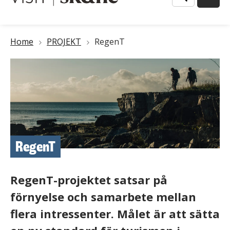
Länkstig
Home
PROJEKT
RegenT
RegenT
RegenT-projektet satsar på
förnyelse och samarbete mellan
flera intressenter. Målet är att sätta