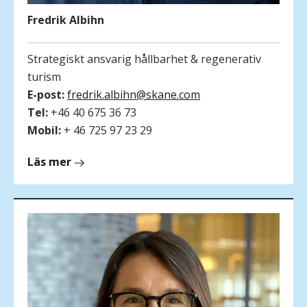
Fredrik Albihn
Strategiskt ansvarig hållbarhet & regenerativ
turism
E-post:
fredrik.albihn@skane.com
Tel:
+46 40 675 36 73
Mobil:
+ 46 725 97 23 29
om
Läs mer
Fredrik
Albihn