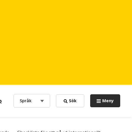
p
choose
Språk
Sök
Meny