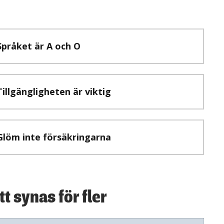
Språket är A och O
Tillgängligheten är viktig
Glöm inte försäkringarna
t synas för fler