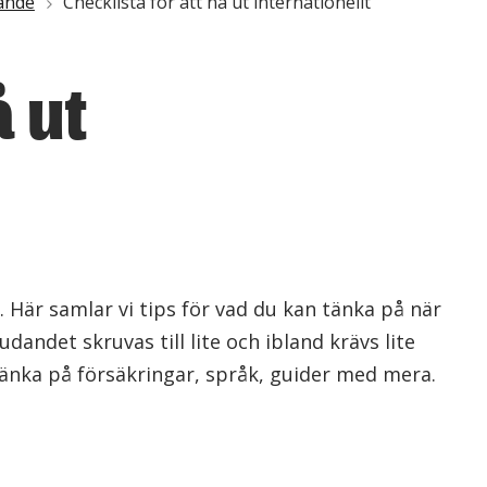
dande
Checklista för att nå ut internationellt
å ut
. Här samlar vi tips för vad du kan tänka på när
andet skruvas till lite och ibland krävs lite
tänka på försäkringar, språk, guider med mera.