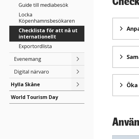
Check
Guide till mediabesök
Locka
Köpenhamnsbesökaren
Anpa
Checklista för att nå ut
internationellt
Exportordlista
Sam
Evenemang
Digital närvaro
Hylla Skåne
Öka 
World Tourism Day
Använd