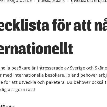
ÅRT ERBJUDANDE
Kunskapsbank
Utveckla ditt erbju
cklista för att n
ernationellt
onella besökare är intresserade av Sverige och Skåne
 med internationella besökare. Ibland behöver erbjud
e för att utveckla och paketera. Du behöver också 
 dig att göra rätt!