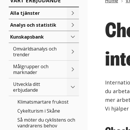
VÅRT ERBJUDANDE
Länkstig
Home
V
Alla tjänster
Che
Analys och statistik
Kunskapsbank
Omvärldsanalys och
int
trender
Målgrupper och
marknader
Internati
Utveckla ditt
erbjudande
du arbetar
mer arbet
Klimatsmartare frukost
Vi hjälper
Cykelturism i Skåne
Så möter du cyklistens och
vandrarens behov