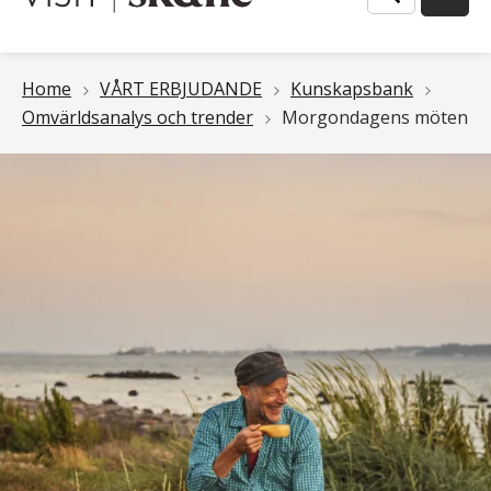
Länkstig
Home
VÅRT ERBJUDANDE
Kunskapsbank
Omvärldsanalys och trender
Morgondagens möten