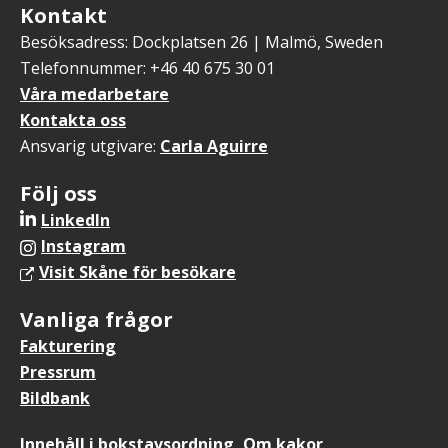
Kontakt
Besöksadress: Dockplatsen 26 | Malmö, Sweden
Telefonnummer: +46 40 675 30 01
Våra medarbetare
Kontakta oss
Ansvarig utgivare:
Carla Aguirre
Följ oss
LinkedIn
Instagram
Visit Skåne för besökare
Vanliga frågor
Fakturering
Pressrum
Bildbank
Sidfotsmeny
Innehåll i bokstavsordning
Om kakor