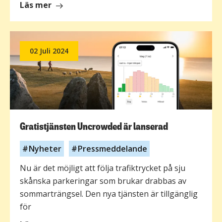
om
Läs mer
Hur
har
det
02 Juli 2024
gått
för
Uncrowded?
Gratistjänsten Uncrowded är lanserad
Nyheter
Pressmeddelande
Nu är det möjligt att följa trafiktrycket på sju
skånska parkeringar som brukar drabbas av
sommarträngsel. Den nya tjänsten är tillgänglig
för