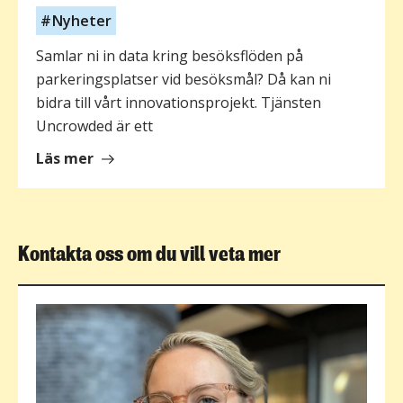
Nyheter
Samlar ni in data kring besöksflöden på
parkeringsplatser vid besöksmål? Då kan ni
bidra till vårt innovationsprojekt. Tjänsten
Uncrowded är ett
om
Läs mer
Efterlysning:
Parkeringsplatser
med
högt
Kontakta oss om du vill veta mer
tryck
och
datainsamling