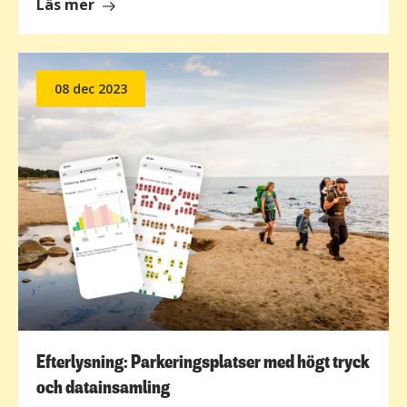
om
Läs mer
Gratistjänsten
Uncrowded
är
08 dec 2023
lanserad
Efterlysning: Parkeringsplatser med högt tryck
och datainsamling