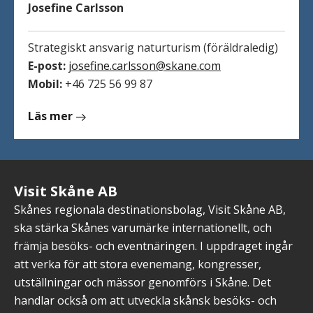
Josefine Carlsson
Strategiskt ansvarig naturturism (föräldraledig)
E-post:
josefine.carlsson@skane.com
Mobil:
+46 725 56 99 87
om
Läs mer
Josefine
Carlsson
Visit Skåne AB
Skånes regionala destinationsbolag, Visit Skåne AB,
ska stärka Skånes varumärke internationellt, och
främja besöks- och eventnäringen. I uppdraget ingår
att verka för att stora evenemang, kongresser,
utställningar och mässor genomförs i Skåne. Det
handlar också om att utveckla skånsk besöks- och