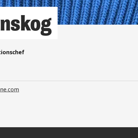
ynskog
tionschef
ane.com