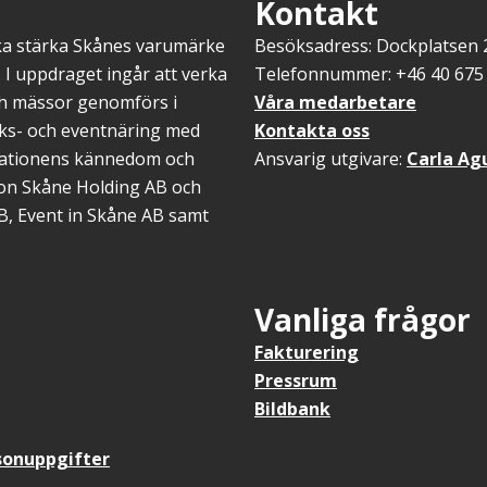
Kontakt
ska stärka Skånes varumärke
Besöksadress: Dockplatsen
 I uppdraget ingår att verka
Telefonnummer: +46 40 675 
ch mässor genomförs i
Våra medarbetare
öks- och eventnäring med
Kontakta oss
inationens kännedom och
Ansvarig utgivare:
Carla Ag
gion Skåne Holding AB och
B, Event in Skåne AB samt
Vanliga frågor
Fakturering
Pressrum
Bildbank
onuppgifter