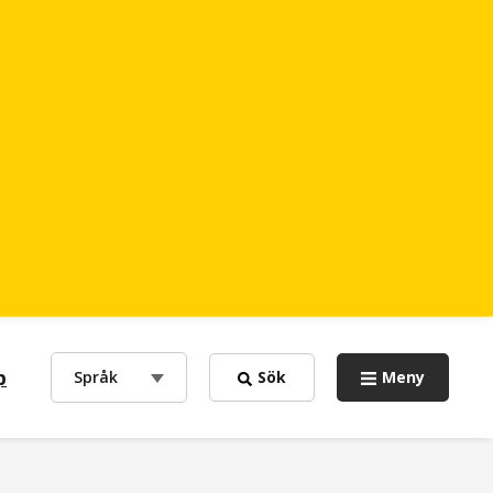
p
choose
Språk
Sök
Meny